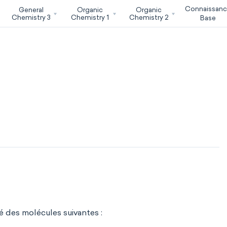
Connaissan
General
Organic
Organic
Chemistry 3
Chemistry 1
Chemistry 2
Base
té des molécules suivantes :