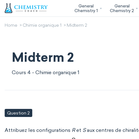
General
General
Chemistry 1
Chemistry 2
Home
Chimie organique 1
Midterm 2
Midterm 2
Cours 4 - Chimie organique 1
Question 2
Attribuez les configurations
R
et
S
aux centres de chirali