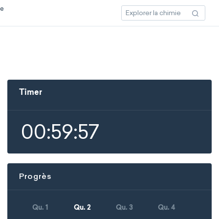
ce
Timer
00:59:57
Progrès
Qu. 1
Qu. 2
Qu. 3
Qu. 4