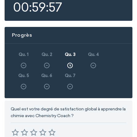
00:59:57
Progrès
Qu. 1
Qu. 2
Qu. 3
Qu. 4
Qu. 5
Qu. 6
Qu. 7
Quel est votre degré de satisfaction global à apprendre la
chimie avec Chemistry Coach ?