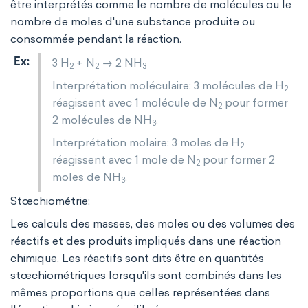
être interprétés comme le nombre de molécules ou le
nombre de moles d'une substance produite ou
consommée pendant la réaction.
3 H
+ N
→ 2 NH
2
2
3
Interprétation moléculaire: 3 molécules de H
2
réagissent avec 1 molécule de N
pour former
2
2 molécules de NH
.
3
Interprétation molaire: 3 moles de H
2
réagissent avec 1 mole de N
pour former 2
2
moles de NH
.
3
Stœchiométrie:
Les calculs des masses, des moles ou des volumes des
réactifs et des produits impliqués dans une réaction
chimique. Les réactifs sont dits être en quantités
stœchiométriques lorsqu'ils sont combinés dans les
mêmes proportions que celles représentées dans