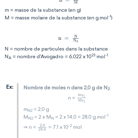
m = masse de la substance (en g)
-1
M = masse molaire de la substance (en g.mol
)
n
=
N
N
A
N = nombre de particules dans la substance
23
-1
N
= nombre d'Avogadro = 6,022 x 10
mol
A
Nombre de moles n dans 2,0 g de N
:
2
m
N
2
M
N
2
n =
m
= 2,0 g
N2
-1
M
= 2 x M
= 2 x 14,0 = 28,0 g.mol
N2
N
2
.
0
28
.
0
-2
⇒ n =
= 7,1 x 10
mol