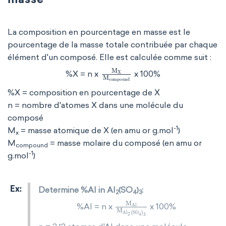
masse
La composition en pourcentage en masse est le
pourcentage de la masse totale contribuée par chaque
élément d'un composé. Elle est calculée comme suit :
M
X
M
compound
%X = n x
x 100%
%X = composition en pourcentage de X
n = nombre d'atomes X dans une molécule du
composé
-1
M
= masse atomique de X (en amu or g.mol
)
x
M
= masse molaire du composé (en amu or
compound
-1
g.mol
)
Determine %Al in Al
(SO
)
:
2
4
3
M
Al
M
Al
2
(
SO
4
)
3
%Al = n x
x 100%