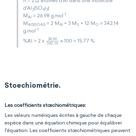
n = 2 [2 atomes d'Al dans une molécule
d'Al
(SO
)
]
2
4
3
-1
M
= 26.98 g.mol
Al
M
= 2 M
+ 3 M
+ 12 M
= 342.14
Al2(SO4)3
Al
S
O
-1
g.mol
26
.
98
342
.
14
%Al = 2 x
x 100 = 15.77 %
Stoechiométrie.
Les coefficients stœchiométriques:
Les valeurs numériques écrites à gauche de chaque
espèce dans une équation chimique pour équilibrer
l'équation. Les coefficients stœchiométriques peuvent