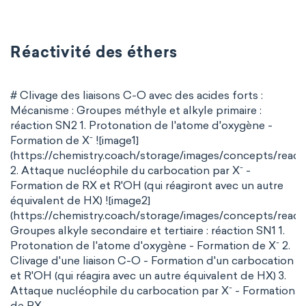
Réactivité des éthers
# Clivage des liaisons C-O avec des acides forts :
Mécanisme : Groupes méthyle et alkyle primaire :
réaction SN2 1. Protonation de l'atome d'oxygène -
-
Formation de X
![image1]
(https://chemistry.coach/storage/images/concepts/reacti
-
2. Attaque nucléophile du carbocation par X
-
Formation de RX et R'OH (qui réagiront avec un autre
équivalent de HX) ![image2]
(https://chemistry.coach/storage/images/concepts/reactiv
Groupes alkyle secondaire et tertiaire : réaction SN1 1.
-
Protonation de l'atome d'oxygène - Formation de X
2.
Clivage d'une liaison C-O - Formation d'un carbocation
et R'OH (qui réagira avec un autre équivalent de HX) 3.
-
Attaque nucléophile du carbocation par X
- Formation
de RX