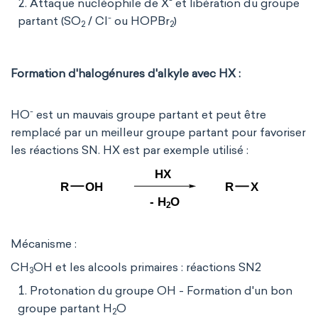
-
Attaque nucléophile de X
et libération du groupe
-
partant (SO
/ Cl
ou HOPBr
)
2
2
Formation d'halogénures d'alkyle avec HX :
-
HO
est un mauvais groupe partant et peut être
remplacé par un meilleur groupe partant pour favoriser
les réactions SN. HX est par exemple utilisé :
Mécanisme :
CH
OH et les alcools primaires : réactions SN2
3
Protonation du groupe OH - Formation d'un bon
groupe partant H
O
2