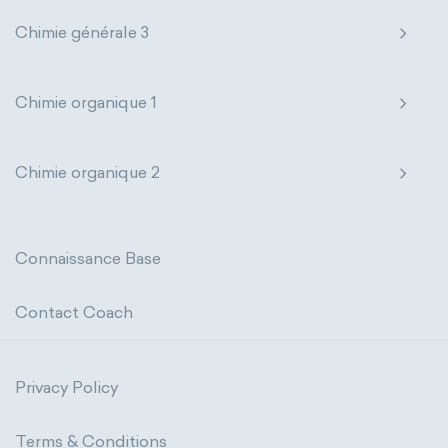
Click chemistry
Bioinorganic chemistry
Chimie générale 3
Cluster chemistry
Materials chemistry
Chimie organique 1
Nuclear chemistry
Analytical chemistry
Astrochemistry
Cosmochemistry
Chimie organique 2
Computational chemistry
Environmental chemistry
Green chemistry
Connaissance Base
Supramolecular chemistry
Contact Coach
Theoretical chemistry
Wet chemistry
Privacy Policy
Agrochemistry
Atmospheric chemistry
Terms & Conditions
Chemical engineering
Chemical biology