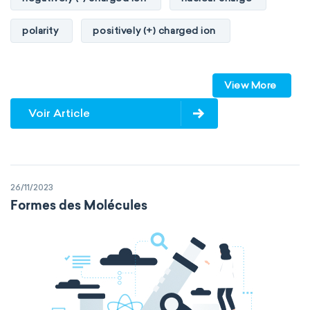
polarity
positively (+) charged ion
proton
valence orbitals
View More
Voir Article
26/11/2023
Formes des Molécules