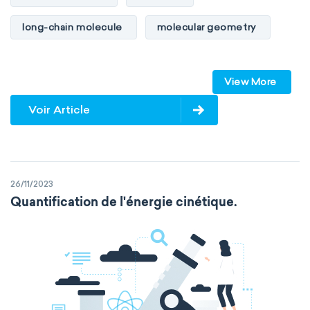
long-chain molecule
molecular geometry
molecular shape
multiple bonds
View More
multiple central atoms
non-polar
Voir Article
physical properties
polarity
polar
steric number
structure of molecules
26/11/2023
VSEPR
Quantification de l'énergie cinétique.