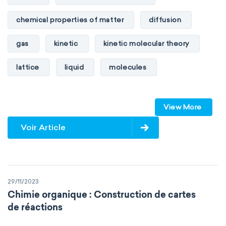
chemical properties of matter
diffusion
gas
kinetic
kinetic molecular theory
lattice
liquid
molecules
particles
phase
View More
physical properties of matter
pressure
Voir Article
solid
temperature
volume
29/11/2023
Chimie organique : Construction de cartes
de réactions