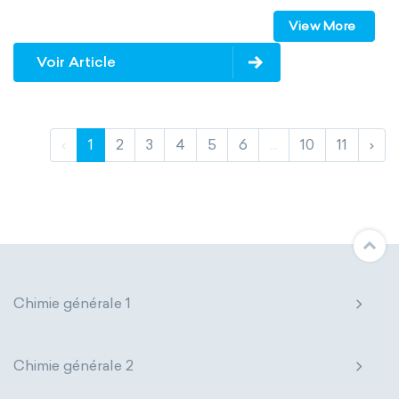
View More
Solid-state chemistry
Spectroscopy
Voir Article
Stereochemistry
Surface science
Thermochemistry
Calorimetry
‹
1
2
3
4
5
6
...
10
11
›
Biochemistry
Neurochemistry
Molecular biochemistry
Bioorganic chemistry
Genetic engineering
Biophysical chemistry
Medicinal chemistry
Chimie générale 1
Organometallic chemistry
Chimie générale 2
Physical organic chemistry
Polymer chemistry