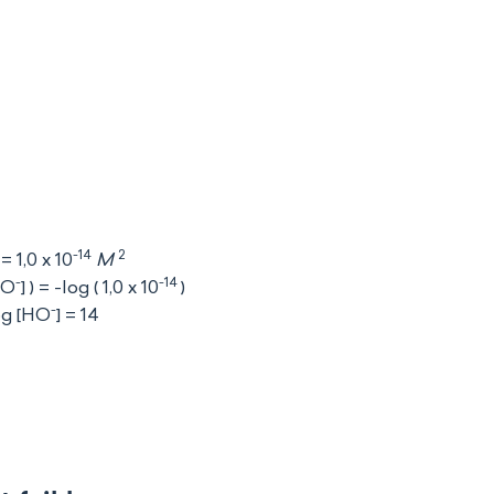
-14
2
 = 1,0 x 10
M
-
-14
HO
] ) = -log ( 1,0 x 10
)
-
log [HO
] = 14