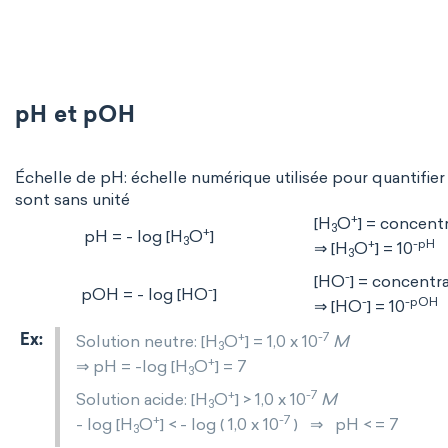
pH et pOH
Échelle de pH: échelle numérique utilisée pour quantifier
sont sans unité
+
[H
O
] = concent
3
+
pH = - log [H
O
]
3
+
-pH
⇒ [H
O
] = 10
3
-
[HO
] = concentr
-
pOH = - log [HO
]
-
-pOH
⇒ [HO
] = 10
+
-7
Solution neutre: [H
O
] = 1,0 x 10
M
3
+
⇒ pH = -log [H
O
] = 7
3
+
-7
Solution acide: [H
O
] > 1,0 x 10
M
3
+
-7
- log [H
O
] < - log ( 1,0 x 10
) ⇒ pH < = 7
3