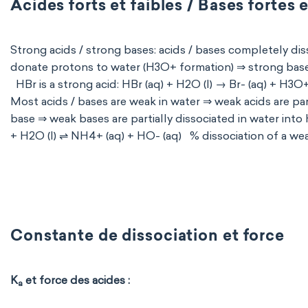
Acides forts et faibles / Bases fortes e
Strong acids / strong bases: acids / bases completely dis
donate protons to water (H3O+ formation) ⇒ strong base
HBr is a strong acid: HBr (aq) + H2O (l) → Br- (aq) + H3O
Most acids / bases are weak in water ⇒ weak acids are par
base ⇒ weak bases are partially dissociated in water int
+ H2O (l) ⇌ NH4+ (aq) + HO- (aq) % dissociation of a w
Constante de dissociation et force
K
et force des acides :
a