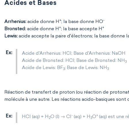
Acides et Bases
+
-
Arrhenius:
acide donne H
; la base donne HO
+
+
Bronsted:
acide donne H
; la base accepte H
Lewis:
acide accepte la paire d'électrons; la base donne l
Acide d'Arrhenius: HCl; Base d'Arrhenius: NaOH
Acide de Bronsted: HCl; Base de Bronsted: NH
3
Acide de Lewis: BF
; Base de Lewis: NH
3
3
Réaction de transfert de proton (ou réaction de protonati
molécule à une autre. Les réactions acido-basiques sont 
-
+
HCl (aq) + H
O (l) → Cl
(aq) + H
O
(aq) est une 
2
3