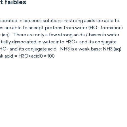
t faibles
sociated in aqueous solutions ⇒ strong acids are able to
s are able to accept protons from water (HO- formation)
+ (aq) There are only a few strong acids / bases in water
tially dissociated in water into H3O+ and its conjugate
o HO- and its conjugate acid NH3 is a weak base: NH3 (aq)
eak acid = H3O+acid0 × 100