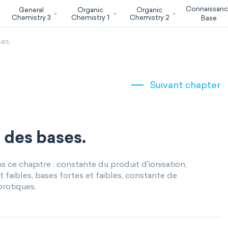
Connaissan
General
Organic
Organic
Chemistry 3
Chemistry 1
Chemistry 2
Base
ses.
Suivant chapter
 des bases.
 ce chapitre : constante du produit d'ionisation,
 faibles, bases fortes et faibles, constante de
protiques.