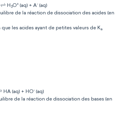
⇌
+
-
)
H
O
(aq) + A
(aq)
3
ilibre de la réaction de dissociation des acides (en
 que les acides ayant de petites valeurs de K
a
⇌
-
HA (aq) + HO
(aq)
ilibre de la réaction de dissociation des bases (en