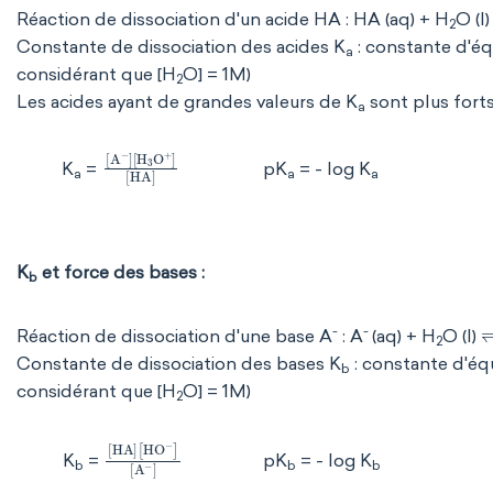
Réaction de dissociation d'un acide HA : HA (aq) + H
O (l
2
Constante de dissociation des acides K
: constante d'équ
a
considérant que [H
O] = 1M)
2
Les acides ayant de grandes valeurs de K
sont plus forts
a
H
3
O
A
+
-
HA
K
=
pK
= - log K
a
a
a
K
et force des bases :
b
-
-
Réaction de dissociation d'une base A
: A
(aq) + H
O (l)
2
Constante de dissociation des bases K
: constante d'équ
b
considérant que [H
O] = 1M)
2
HA
A
HO
-
-
pK
= - log K
K
=
b
b
b