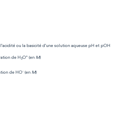
 l'acidité ou la basicité d'une solution aqueuse pH et pOH
+
ration de H
O
(en
M
)
3
-
ation de HO
(en
M
)