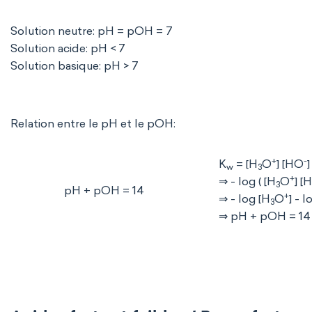
Solution neutre: pH = pOH = 7
Solution acide: pH < 7
Solution basique: pH > 7
Relation entre le pH et le pOH:
+
-
K
= [H
O
] [HO
]
w
3
+
⇒ - log ( [H
O
] [
3
pH + pOH = 14
+
⇒ - log [H
O
] - 
3
⇒ pH + pOH = 14