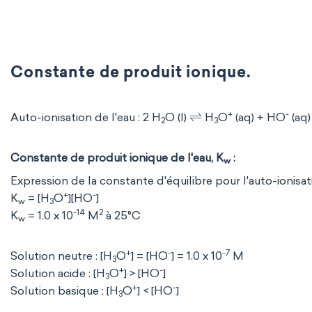
Constante de produit ionique.
⇌
+
-
Auto-ionisation de l'eau : 2 H
O (l)
H
O
(aq) + HO
(aq)
2
3
Constante de produit ionique de l'eau, K
:
w
Expression de la constante d'équilibre pour l'auto-ionisati
+
-
K
= [H
O
][HO
]
w
3
-14
2
K
= 1.0 x 10
M
à 25°C
w
+
-
-7
Solution neutre : [H
O
] = [HO
] = 1.0 x 10
M
3
+
-
Solution acide : [H
O
] > [HO
]
3
+
-
Solution basique : [H
O
] < [HO
]
3