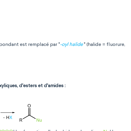
spondant est remplacé par "
-oyl halide
" (halide = fluorure,
liques, d'esters et d'amides :