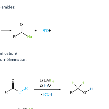
s amides:
ification)
ion-élimination