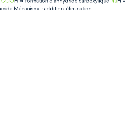
R'COO
H ⇒ formation d'anhydride carboxylique
Nu
H =
amide
Mécanisme : addition-élimination