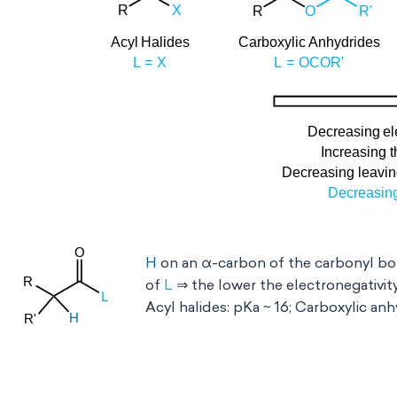
H
on an α-carbon of the carbonyl bon
of
L
⇒ the lower the electronegativit
Acyl halides: pKa ~ 16; Carboxylic anh