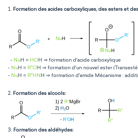
Formation des acides carboxyliques, des esters et de
-
Nu
H =
HO
H ⇒ formation d'acide carboxylique
-
Nu
H =
R''O
H ⇒ formation d'un nouvel ester (Transestér
-
Nu
H =
R''HN
H ⇒ formation d'amide
Mécanisme : addit
Formation des alcools:
Formation des aldéhydes: