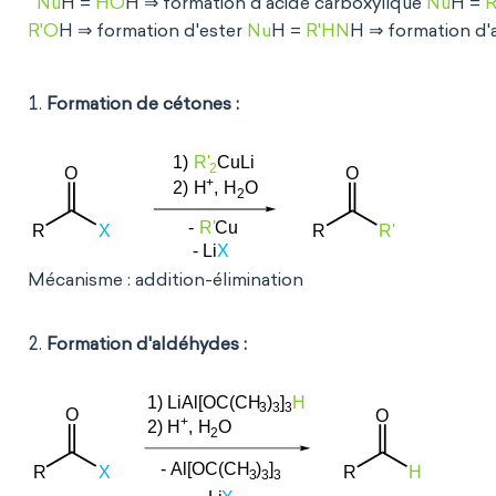
Nu
H =
HO
H ⇒ formation d'acide carboxylique
Nu
H =
R'O
H ⇒ formation d'ester
Nu
H =
R'HN
H ⇒ formation d'
Formation de cétones :
Mécanisme : addition-élimination
Formation d'aldéhydes :