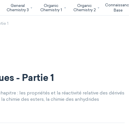
Connaissan
General
Organic
Organic
Chemistry 3
Chemistry 1
Chemistry 2
Base
tie 1
es - Partie 1
pitre : les propriétés et la réactivité relative des dérivés
 la chimie des esters, la chimie des anhydrides