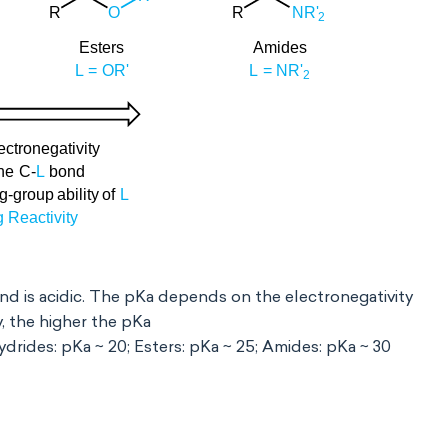
d is acidic. The pKa depends on the electronegativity
y, the higher the pKa
ydrides: pKa ~ 20; Esters: pKa ~ 25; Amides: pKa ~ 30