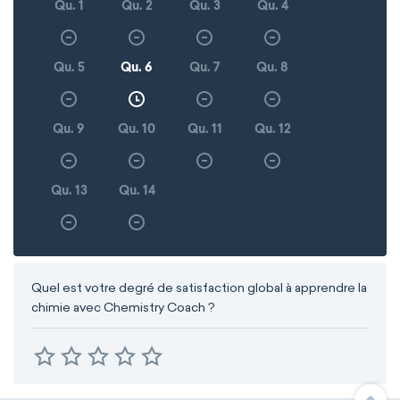
Qu. 1
Qu. 2
Qu. 3
Qu. 4
Qu. 5
Qu. 6
Qu. 7
Qu. 8
Qu. 9
Qu. 10
Qu. 11
Qu. 12
Qu. 13
Qu. 14
Quel est votre degré de satisfaction global à apprendre la
chimie avec Chemistry Coach ?