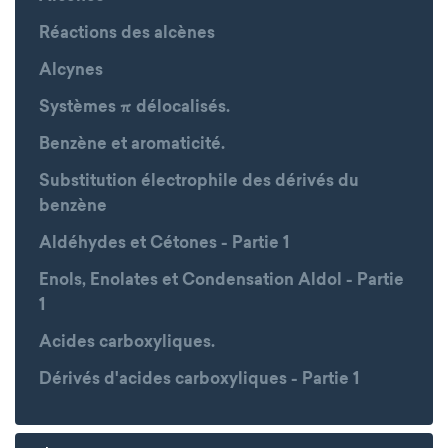
Réactions des alcènes
Alcynes
Systèmes π délocalisés.
Benzène et aromaticité.
Substitution électrophile des dérivés du
benzène
Aldéhydes et Cétones - Partie 1
Enols, Enolates et Condensation Aldol - Partie
1
Acides carboxyliques.
Dérivés d'acides carboxyliques - Partie 1