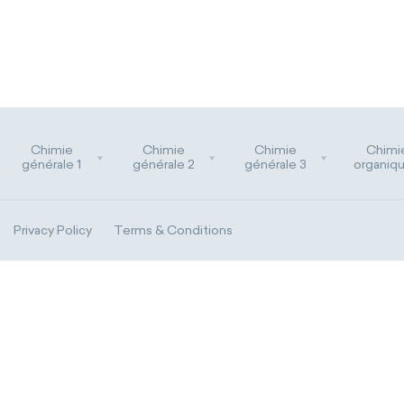
Chimie
Chimie
Chimie
Chimi
générale 1
générale 2
générale 3
organiqu
Privacy Policy
Terms & Conditions