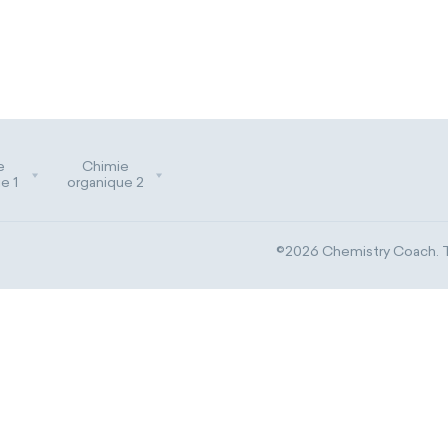
e
Chimie
e 1
organique 2
©2026 Chemistry Coach. Tr