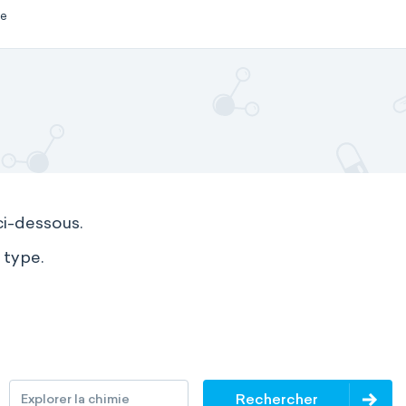
ce
ci-dessous.
 type.
Rechercher