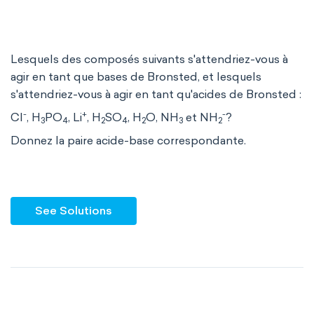
Lesquels des composés suivants s'attendriez-vous à
agir en tant que bases de Bronsted, et lesquels
s'attendriez-vous à agir en tant qu'acides de Bronsted :
-
+
-
Cl
, H
PO
, Li
, H
SO
, H
O, NH
et NH
?
3
4
2
4
2
3
2
Donnez la paire acide-base correspondante.
See Solutions