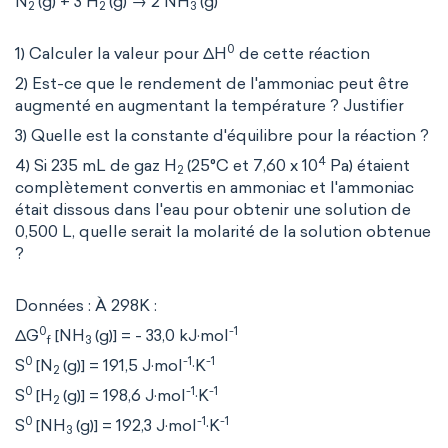
N
(g) + 3 H
(g) → 2 NH
(g)
2
2
3
0
1) Calculer la valeur pour ΔH
de cette réaction
2) Est-ce que le rendement de l'ammoniac peut être
augmenté en augmentant la température ? Justifier
3) Quelle est la constante d'équilibre pour la réaction ?
4
4) Si 235 mL de gaz H
(25°C et 7,60 x 10
Pa) étaient
2
complètement convertis en ammoniac et l'ammoniac
était dissous dans l'eau pour obtenir une solution de
0,500 L, quelle serait la molarité de la solution obtenue
?
Données : À 298K :
0
-1
ΔG
[NH
(g)] = - 33,0 kJ·mol
f
3
0
-1
-1
S
[N
(g)] = 191,5 J·mol
·K
2
0
-1
-1
S
[H
(g)] = 198,6 J·mol
·K
2
0
-1
-1
S
[NH
(g)] = 192,3 J·mol
·K
3