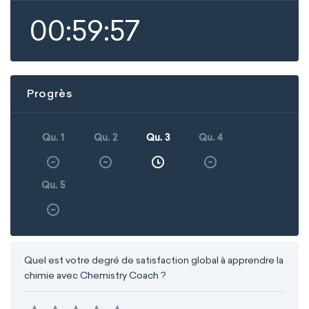
00:59:57
Progrès
Qu. 1
Qu. 2
Qu. 3
Qu. 4
Qu. 5
Quel est votre degré de satisfaction global à apprendre la
chimie avec Chemistry Coach ?