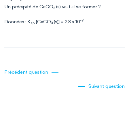
Un précipité de CaCO
(s) va-t-il se former ?
3
-9
Données : K
[CaCO
(s)] = 2,8 x 10
sp
3
Précédent question
Suivant question