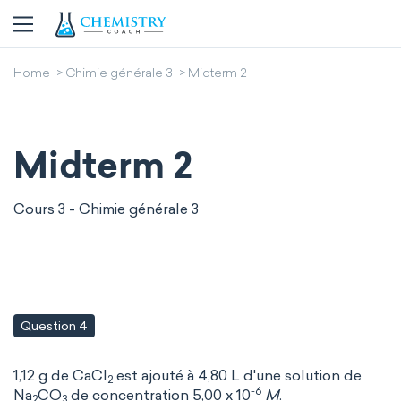
Home
Chimie générale 3
Midterm 2
Midterm 2
Cours 3 - Chimie générale 3
Question 4
1,12 g de CaCl
est ajouté à 4,80 L d'une solution de
2
-6
Na
CO
de concentration 5,00 x 10
M
.
2
3