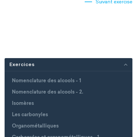
Suivant exercise
Exercices
Nomenclature des alcools - 1
Nomenclature des alcools - 2.
Isomères
Les carbonyles
Organométalliques