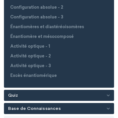
Configuration absolue - 2
Configuration absolue - 3
Énantiomères et diastéréoisomères
Énantiomère et mésocomposé
Activité optique - 1
Activité optique - 2
Activité optique - 3
Excès énantiomérique
Quiz
Base de Connaissances