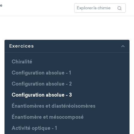
ce
Exercices
Chiralité
Configuration absolue - 1
Configuration absolue - 2
Configuration absolue - 3
Énantiomères et diastéréoisomères
Énantiomère et mésocomposé
Activité optique - 1