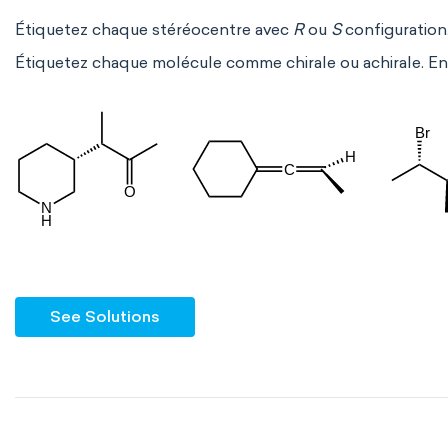
Étiquetez chaque stéréocentre avec
R
ou
S
configuration
Étiquetez chaque molécule comme chirale ou achirale. E
See Solutions