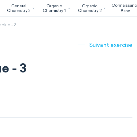
Connaissan
General
Organic
Organic
Chemistry 3
Chemistry 1
Chemistry 2
Base
solue - 3
Suivant exercise
e - 3