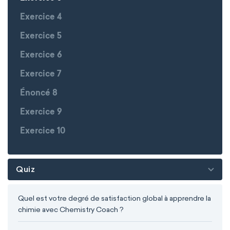
Exercice 4
Exercice 5
Exercice 6
Exercice 7
Énoncé 8
Exercice 9
Exercice 10
Quiz
Quel est votre degré de satisfaction global à apprendre la
chimie avec Chemistry Coach ?