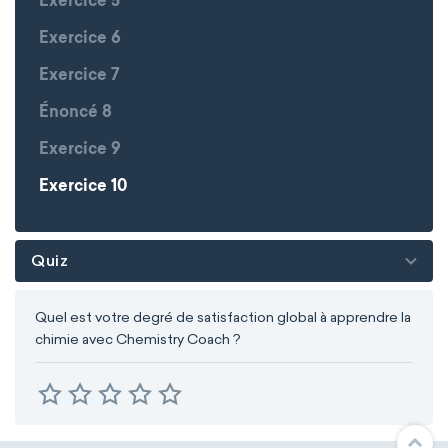
Exercice 5
Exercice 6
Exercice 7
Énoncé 8
Exercice 9
Exercice 10
Quiz
Quel est votre degré de satisfaction global à apprendre la
chimie avec Chemistry Coach ?