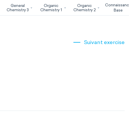
Connaissan
General
Organic
Organic
Chemistry 3
Chemistry 1
Chemistry 2
Base
Suivant exercise