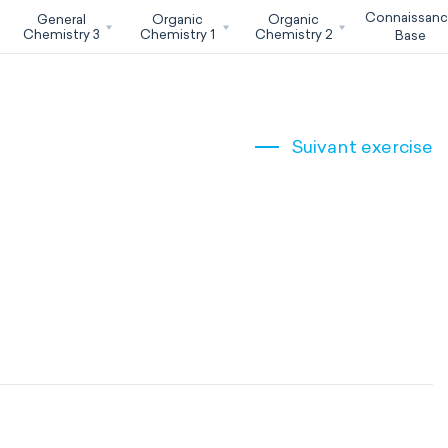
Connaissan
General
Organic
Organic
Chemistry 3
Chemistry 1
Chemistry 2
Base
Suivant exercise