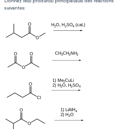
Donnez le(s) produit(s) principal(aux) des réactions
suivantes: