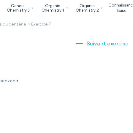
Connaissan
General
Organic
Organic
Chemistry 3
Chemistry 1
Chemistry 2
Base
vés du benzène
Exercice 7
Suivant exercise
 benzène