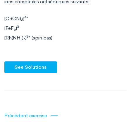
ions complexes octaédriques suivants :
4-
[Cr(CN)
]
6
3-
[FeF
]
6
3+
[Rh(NH
)
]
(spin bas)
3
6
See Solutions
Précédent exercise