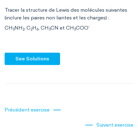
Tracer la structure de Lewis des molécules suivantes
(inclure les paires non liantes et les charges) :
-
CH
NH
, C
H
, CH
CN et CH
COO
3
2
2
6
3
3
See Solutions
Précédent exercise
Suivant exercise