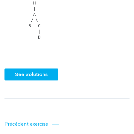
            H

            |

            A

           / \

          B   C

              |

              D

See Solutions
Précédent exercise