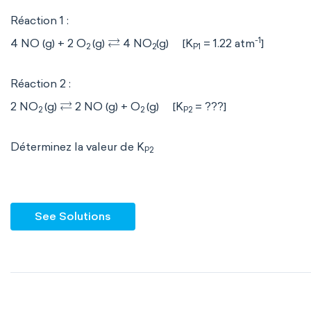
Réaction 1 :
⇄
-1
4 NO (g) + 2 O
(g)
4 NO
(g) [K
= 1.22 atm
]
2
2
P1
Réaction 2 :
⇄
2 NO
(g)
2 NO (g) + O
(g) [K
= ???]
2
2
P2
Déterminez la valeur de K
P2
See Solutions