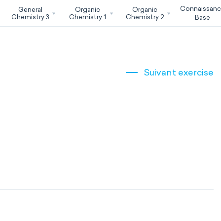
Connaissan
General
Organic
Organic
Chemistry 3
Chemistry 1
Chemistry 2
Base
Suivant exercise