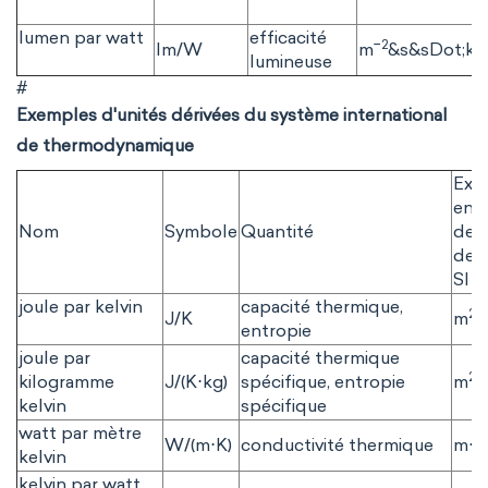
lumen par watt
efficacité
−2
lm/W
m
&s&sDot;kg
lumineuse
#
Exemples d'unités dérivées du système international
de thermodynamique
Exp
en 
Nom
Symbole
Quantité
des 
de 
SI
joule par kelvin
capacité thermique,
2
J/K
m
⋅
entropie
joule par
capacité thermique
2
kilogramme
J/(K⋅kg)
spécifique, entropie
m
⋅
kelvin
spécifique
watt par mètre
W/(m⋅K)
conductivité thermique
m⋅k
kelvin
kelvin par watt