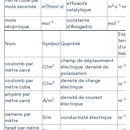
mètre cube par
efficacité
3
3
−1
mole seconde
m
/(mol⋅s)
m
⋅s
⋅mo
catalytique
mole
constante
−1
−1
mol
mol
réciproque
d'Avogadro
Expre
term
Nom
Symbol
Quantité
d'uni
base 
champ de déplacement
coulomb par
2
−2
C/m
électrique, densité de
m
⋅
mètre carré
polarisation
coulomb par
densité de charge
3
−3
C/m
m
⋅
mètre cube
électrique
ampère par
densité de courant
2
−2
mètre carré
A/m
m
⋅
électrique
siemens par
−3
S/m
conductivité électrique
m
⋅
mètre
farad par mètre
−3