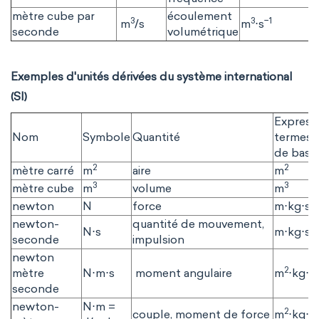
mètre cube par
écoulement
3
3
−1
m
/s
m
⋅s
seconde
volumétrique
Exemples d'unités dérivées du système international
(SI)
Express
Nom
Symbole
Quantité
termes d
de base
2
2
mètre carré
m
aire
m
3
3
mètre cube
m
volume
m
−
newton
N
force
m⋅kg⋅s
newton-
quantité de mouvement,
−1
N⋅s
m⋅kg⋅s
seconde
impulsion
newton
2
−
mètre
N⋅m⋅s
moment angulaire
m
⋅kg⋅s
seconde
newton-
N⋅m =
2
couple, moment de force
m
⋅kg⋅s