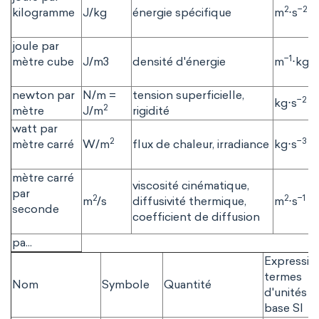
2
−2
kilogramme
J/kg
énergie spécifique
m
⋅s
joule par
−1
mètre cube
J/m3
densité d'énergie
m
⋅kg⋅s
newton par
N/m =
tension superficielle,
−2
kg⋅s
2
mètre
J/m
rigidité
watt par
2
−3
mètre carré
W/m
flux de chaleur, irradiance
kg⋅s
mètre carré
viscosité cinématique,
par
2
2
−1
m
/s
diffusivité thermique,
m
⋅s
seconde
coefficient de diffusion
pa...
Expressio
termes
Nom
Symbole
Quantité
d'unités d
base SI