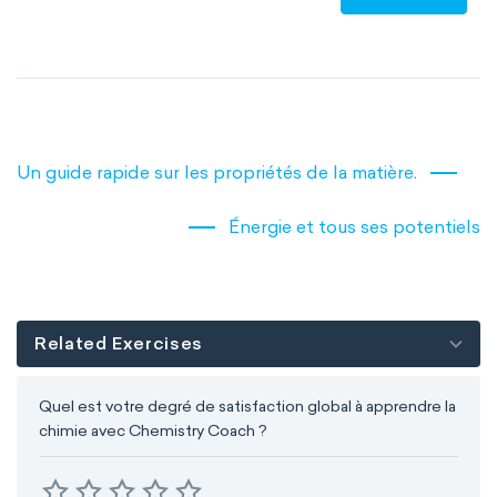
Planck constant
elementary charge
Boltzmann constant
Avogadro constant
Kinematic SI Derived Units
Un guide rapide sur les propriétés de la matière.
Mechanical SI Derived Units
Énergie et tous ses potentiels
Molar SI Derived Units
Electromagnetic SI Derived Units
Related Exercises
Photometric SI Derived Units
Quel est votre degré de satisfaction global à apprendre la
Thermodynamic SI Derived Units
chimie avec Chemistry Coach ?
International System of Quantities