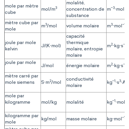
molalité,
mole par mètre
3
−3
mol/m
concentration de
m
⋅mol
cube
substance
mètre cube par
3
3
−1
m
/mol
volume molaire
m
⋅mol
mole
capacité
joule par mole
thermique
2
−2
J/(K⋅mol)
m
⋅kg⋅s
kelvin
molaire, entropie
molaire
joule par mole
2
−2
J/mol
énergie molaire
m
⋅kg⋅s
mètre carré par
conductivité
2
−1
3
2
mole siemens
S⋅m
/mol
kg
⋅s
⋅A
molaire
mole par
−1
kilogramme
mol/kg
molalité
kg
⋅mol
kilogramme par
−1
kg/mol
masse molaire
kg⋅mol
mole