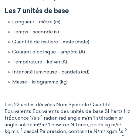
Les 7 unités de base
Longueur - mètre (m)
Temps - seconde (s)
Quantité de matière - mole (mole)
Courant électrique - ampère (A)
Température - kelvin (K)
Intensité lumineuse - candela (cd)
Masse - kilogramme (kg)
Les 22 unités dérivées Nom Symbole Quantité
Équivalents Équivalents des unités de base SI hertz Hz
-1
frÉquence 1/s s
radian rad angle m/m 1 stéradian sr
angle solide m²/m² 1 newton N force, poids kg.m/s²
-2
-1
-2
kg.m.s
pascal Pa pression, contrainte N/m² kg.m
.s