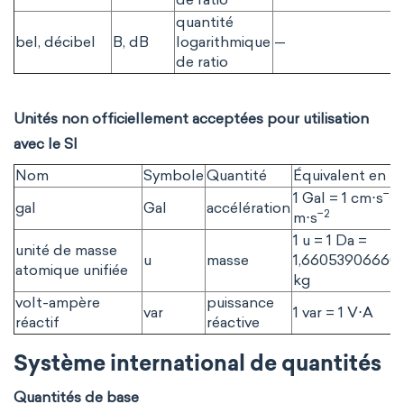
quantité
bel, décibel
B, dB
logarithmique
—
de ratio
Unités non officiellement acceptées pour utilisation
avec le SI
Nom
Symbole
Quantité
Équivalent en un
−2
1 Gal = 1 cm⋅s
=
gal
Gal
accélération
−2
m⋅s
1 u = 1 Da =
unité de masse
u
masse
1,66053906660(
atomique unifiée
kg
volt-ampère
puissance
var
1 var = 1 V⋅A
réactif
réactive
Système international de quantités
Quantités de base