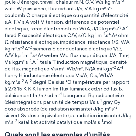
-2
joule J énergie, travail, chaleur m.N, C.V, W.s kg.m².s
-3
watt W puissance, flux radiant J/s, V.A kg.m².s
coulomb C charge électrique ou quantité d'électricité
s.A, F.V s.A volt V tension, différence de potentiel
-3
-1
électrique, force électromotrice W/A, J/C kg.m².s
.A
-1
-2
4
farad F capacité électrique C/V, s/Ω kg
.m
.s
.A² ohm
Ω résistance électrique, impédance, réactance 1/S, V/A
-3
-2
kg.m².s
.A
siemens S conductance électrique 1/Ω,
-1
-2
A/V kg
.m
.s³.A² weber Wb flux magnétique J/A, T.m²,
-2
-1
V.s kg.m².s
.A
tesla T induction magnétique, densité
-2
-1
de flux magnétique V.s/m², Wb/m², N/(A.m) kg.s
.A
henry H inductance électrique V.s/A, Ω.s, Wb/A
-2
-2
kg.m².s
.A
degré Celsius °C température par rapport
à 273,15 K K K lumen lm flux lumineux cd.sr cd lux lx
-2
éclairement lm/m² cd.m
becquerel Bq radioactivité
-1
(désintégrations par unité de temps) 1/s s
gray Gy
-2
dose absorbée (de radiation ionisante) J/kg m².s
sievert Sv dose équivalente (de radiation ionisante) J/kg
-2
-1
m².s
katal kat activité catalytique mol/s s
.mol
Quels sont les exemples d'unités