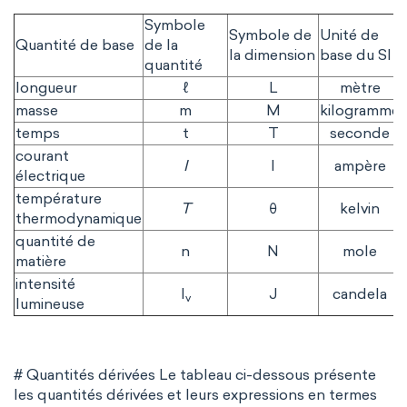
Symbole
Symbole de
Unité de
Quantité de base
de la
la dimension
base du SI
quantité
longueur
ℓ
L
mètre
masse
m
M
kilogramme
temps
t
T
seconde
courant
I
I
ampère
électrique
température
T
θ
kelvin
thermodynamique
quantité de
n
N
mole
matière
intensité
I
J
candela
v
lumineuse
# Quantités dérivées Le tableau ci-dessous présente
les quantités dérivées et leurs expressions en termes