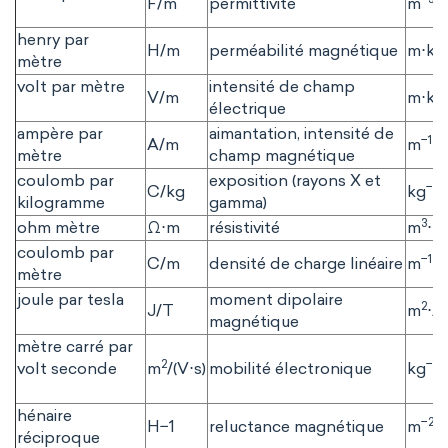
F/m
permittivité
m
⋅
henry par
H/m
perméabilité magnétique
m⋅kg
mètre
volt par mètre
intensité de champ
V/m
m⋅kg
électrique
ampère par
aimantation, intensité de
−1
A/m
m
⋅
mètre
champ magnétique
coulomb par
exposition (rayons X et
−1
C/kg
kg
⋅
kilogramme
gamma)
3
ohm mètre
Ω⋅m
résistivité
m
⋅k
coulomb par
−1
C/m
densité de charge linéaire
m
⋅s
mètre
joule par tesla
moment dipolaire
2
J/T
m
⋅A
magnétique
mètre carré par
2
−1
volt seconde
m
/(V⋅s)
mobilité électronique
kg
⋅
hénaire
−2
H−1
reluctance magnétique
m
⋅
réciproque