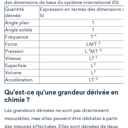
des dimensions de base du système international (SI).
Quantité
Expression en termes des dimensions de
dérivée
SI
Angle plan
1
Angle solide
1
-1
Fréquence
T
-2
Force
LMT
-1
-2
Pression
L
MT
-1
Vitesse
LT
2
Superficie
L
3
Volume
L
-2
Accélération
LT
Qu'est-ce qu'une grandeur dérivée en
chimie ?
Les grandeurs dérivées ne sont pas directement
mesurables, mais elles peuvent être déduites à partir
des mesures effectuées. Elles sont dérivées de deux