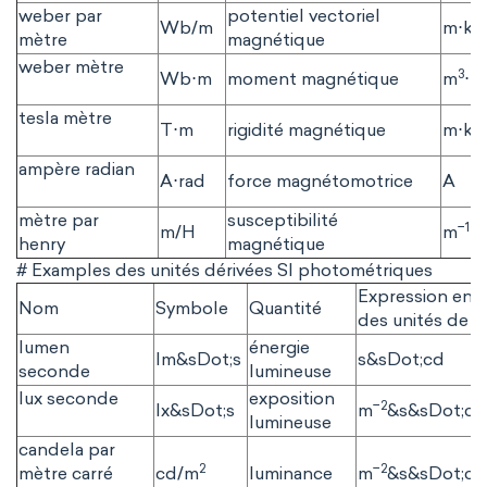
weber par
potentiel vectoriel
Wb/m
m⋅kg
mètre
magnétique
weber mètre
3
Wb⋅m
moment magnétique
m
⋅k
tesla mètre
T⋅m
rigidité magnétique
m⋅kg
ampère radian
A⋅rad
force magnétomotrice
A
mètre par
susceptibilité
−1
m/H
m
⋅k
henry
magnétique
# Examples des unités dérivées SI photométriques
Expression en 
Nom
Symbole
Quantité
des unités de b
lumen
énergie
lm&sDot;s
s&sDot;cd
seconde
lumineuse
lux seconde
exposition
−2
lx&sDot;s
m
&s&sDot;cd
lumineuse
candela par
2
−2
mètre carré
cd/m
luminance
m
&s&sDot;cd