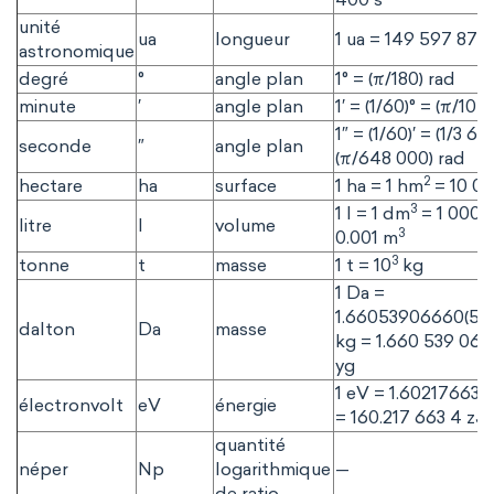
unité
ua
longueur
1 ua = 149 597 870
astronomique
degré
°
angle plan
1° = (π/180) rad
minute
′
angle plan
1′ = (1/60)° = (π/10 
1″ = (1/60)′ = (1/3 60
seconde
″
angle plan
(π/648 000) rad
2
hectare
ha
surface
1 ha = 1 hm
= 10 0
3
1 l = 1 dm
= 1 000 
litre
l
volume
3
0.001 m
3
tonne
t
masse
1 t = 10
kg
1 Da =
1.66053906660(50)
dalton
Da
masse
kg = 1.660 539 066
yg
1 eV = 1.602176634
électronvolt
eV
énergie
= 160.217 663 4 zJ
quantité
néper
Np
logarithmique
—
de ratio