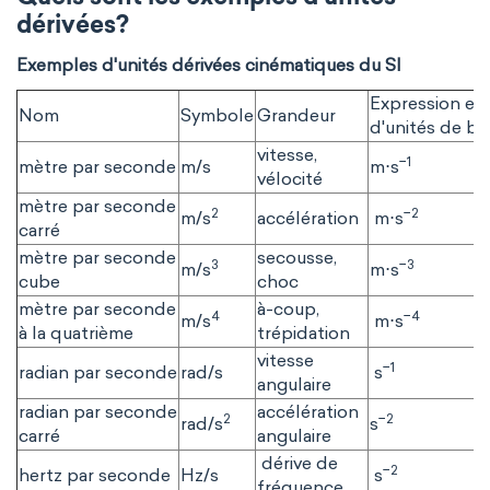
dérivées?
Exemples d'unités dérivées cinématiques du SI
Expression en
Nom
Symbole
Grandeur
d'unités de ba
vitesse,
−1
mètre par seconde
m/s
m⋅s
vélocité
mètre par seconde
2
−2
m/s
accélération
m⋅s
carré
mètre par seconde
secousse,
3
−3
m/s
m⋅s
cube
choc
mètre par seconde
à-coup,
4
−4
m/s
m⋅s
à la quatrième
trépidation
vitesse
−1
radian par seconde
rad/s
s
angulaire
radian par seconde
accélération
2
−2
rad/s
s
carré
angulaire
dérive de
−2
hertz par seconde
Hz/s
s
fréquence