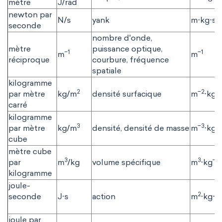
mètre
J/rad
newton par
−
N/s
yank
m⋅kg⋅s
seconde
nombre d'onde,
mètre
puissance optique,
−1
−1
m
m
réciproque
courbure, fréquence
spatiale
kilogramme
2
−2
par mètre
kg/m
densité surfacique
m
⋅kg
carré
kilogramme
3
−3
par mètre
kg/m
densité, densité de masse
m
⋅kg
cube
mètre cube
3
3
−1
par
m
/kg
volume spécifique
m
⋅kg
kilogramme
joule-
2
−
seconde
J⋅s
action
m
⋅kg⋅s
joule par