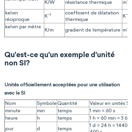
−2
K/W
résistance thermique
m
kelvin
coefficient de dilatation
−1
−1
K
K
réciproque
thermique
kelvin par mètre
−1
K/m
gradient de température
m
Qu'est-ce qu'un exemple d'unité
non SI?
Unités officiellement acceptées pour une utilisation
avec le SI
Nom
Symbole
Quantité
Valeur en unités SI
minute
min
temps
1 min = 60 s
heure
h
temps
1 h = 60 min = 3 60
1 d = 24 h = 1440 m
jour
d
temps
400 s