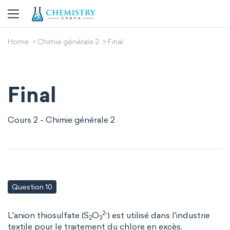
Home
Chimie générale 2
Final
Final
Cours 2 - Chimie générale 2
Question 10
2-
L'anion thiosulfate (S
O
) est utilisé dans l'industrie
2
3
textile pour le traitement du chlore en excès.