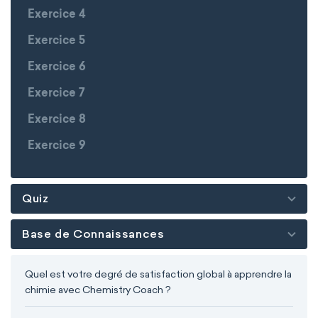
Exercice 4
Exercice 5
Exercice 6
Exercice 7
Exercice 8
Exercice 9
Quiz
Base de Connaissances
Quel est votre degré de satisfaction global à apprendre la
chimie avec Chemistry Coach ?