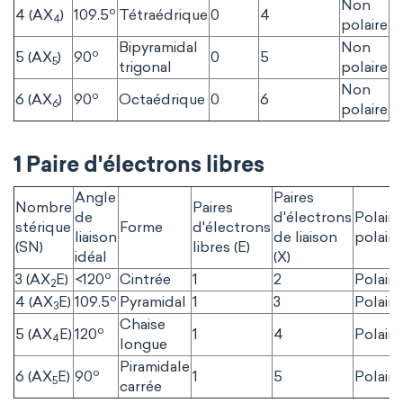
Non
o
4 (AX
)
109.5
Tétraédrique
0
4
S
4
polaire
Bipyramidal
Non
o
5 (AX
)
90
0
5
P
5
trigonal
polaire
Non
o
6 (AX
)
90
Octaédrique
0
6
S
6
polaire
1 Paire d'électrons libres
Angle
Paires
Nombre
Paires
de
d'électrons
Polair
stérique
Forme
d'électrons
liaison
de liaison
polaire
(SN)
libres (E)
idéal
(X)
o
3 (AX
E)
<120
Cintrée
1
2
Polaire
2
o
4 (AX
E)
109.5
Pyramidal
1
3
Polaire
3
Chaise
o
5 (AX
E)
120
1
4
Polaire
4
longue
Piramidale
o
6 (AX
E)
90
1
5
Polaire
5
carrée