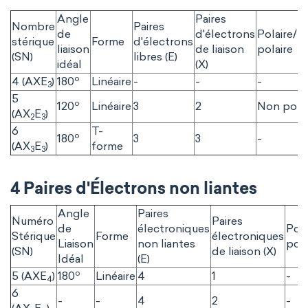
Angle
Paires
Nombre
Paires
de
d'électrons
Polaire/
stérique
Forme
d'électrons
liaison
de liaison
polaire
(SN)
libres (E)
idéal
(X)
o
4 (AXE
)
180
Linéaire
-
-
-
3
5
o
120
Linéaire
3
2
Non polai
(AX
E
)
2
3
6
T-
o
180
3
3
-
(AX
E
)
forme
3
3
4 Paires d'Électrons non liantes
Angle
Paires
Numéro
Paires
de
électroniques
Pol
Stérique
Forme
électroniques
Liaison
non liantes
pola
(SN)
de liaison (X)
Idéal
(E)
o
5 (AXE
)
180
Linéaire
4
1
-
4
6
-
-
4
2
-