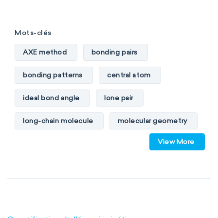
Mots-clés
AXE method
bonding pairs
bonding patterns
central atom
ideal bond angle
lone pair
long-chain molecule
molecular geometry
View More
molecular shape
multiple bonds
multiple central atoms
non-polar
physical properties
polarity
polar
steric number
structure of molecules