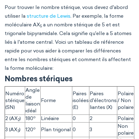
Pour trouver le nombre stérique, vous devez d'abord
utiliser la
structure de Lewis
. Par exemple, la forme
moléculaire AX
a un nombre stérique de 5 et est
5
trigonale bipyramidale. Cela signifie qu'elle a 5 atomes
liés à l'atome central. Voici un tableau de référence
rapide pour vous aider à comparer les différences
entre les nombres stériques et comment ils affectent
la forme moléculaire:
Nombres stériques
Angle
Numéro
Paires
Paires
Polaire
de
stérique
Forme
isolées
d'électrons
/ Non
E
liaison
(SN)
(E)
liantes (X)
polaire
idéal
o
2 (AX
)
180
Linéaire
0
2
Polaire
C
2
Non
o
3 (AX
)
120
Plan trigonal
0
3
B
3
polaire