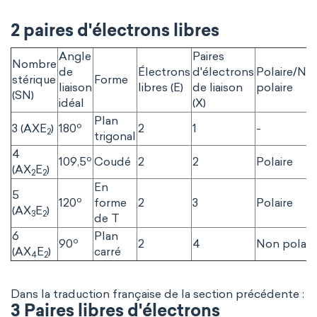
2 paires d'électrons libres
Angle
Paires
Nombre
de
Électrons
d'électrons
Polaire/No
stérique
Forme
liaison
libres (E)
de liaison
polaire
(SN)
idéal
(X)
Plan
o
3 (AXE
)
180
2
1
-
2
trigonal
4
o
109,5
Coudé
2
2
Polaire
(AX
E
)
2
2
En
5
o
120
forme
2
3
Polaire
(AX
E
)
3
2
de T
6
Plan
o
90
2
4
Non polair
(AX
E
)
carré
4
2
Dans la traduction française de la section précédente :
3 Paires libres d'électrons