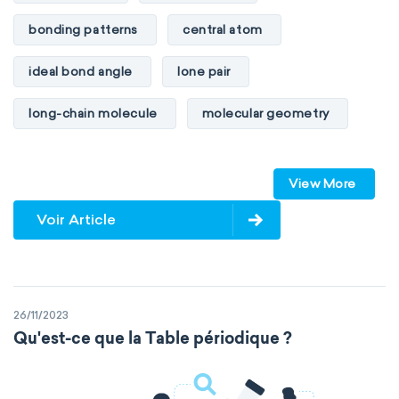
bonding patterns
central atom
ideal bond angle
lone pair
long-chain molecule
molecular geometry
molecular shape
multiple bonds
View More
multiple central atoms
non-polar
Voir Article
physical properties
polarity
polar
steric number
structure of molecules
26/11/2023
VSEPR
Qu'est-ce que la Table périodique ?