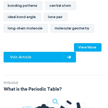
bonding patterns
central atom
ideal bond angle
lone pair
long-chain molecule
molecular geometry
molecular shape
multiple bonds
View More
multiple central atoms
non-polar
Voir Article
physical properties
polarity
polar
steric number
structure of molecules
19/10/2021
VSEPR
What is the Periodic Table?