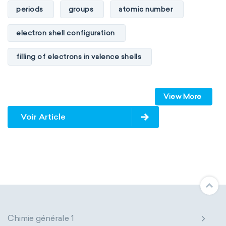
periods
groups
atomic number
electron shell configuration
filling of electrons in valence shells
Dimitri Mendeleev
unstable elements
View More
transactinides
element blocks
s-block
Voir Article
p-block
d-block
f-block
non-reactive elements
metals
metalloids
nonmetals
g-block
extended periodic table
IUPAC
Chimie générale 1
The Long Periodic Table