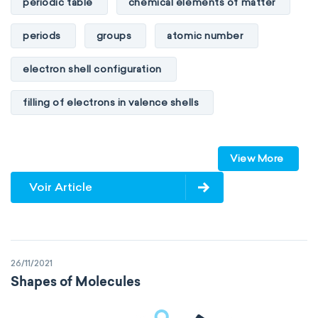
periodic table
chemical elements of matter
periods
groups
atomic number
electron shell configuration
filling of electrons in valence shells
Dimitri Mendeleev
unstable elements
View More
transactinides
element blocks
s-block
Voir Article
p-block
d-block
f-block
non-reactive elements
metals
26/11/2021
metalloids
nonmetals
g-block
Shapes of Molecules
extended periodic table
IUPAC