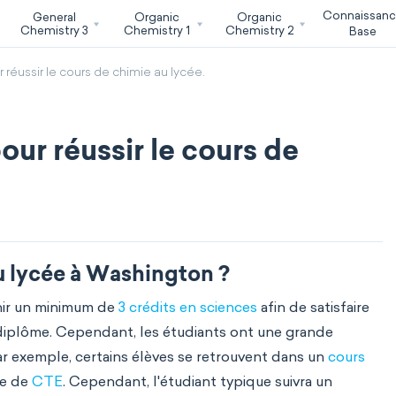
Connaissan
General
Organic
Organic
Chemistry 3
Chemistry 1
Chemistry 2
Base
éussir le cours de chimie au lycée.
ur réussir le cours de
au lycée à Washington ?
nir un minimum de
3 crédits en sciences
afin de satisfaire
diplôme. Cependant, les étudiants ont une grande
ar exemple, certains élèves se retrouvent dans un
cours
re de
CTE
. Cependant, l'étudiant typique suivra un