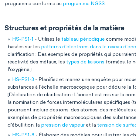
programme conforme au
programme NGSS
.
Structures et propriétés de la matière
HS-PS1-1
- Utilisez le
tableau périodique
comme modèle
basées sur les
patterns d'électrons dans le niveau d'éne
clarification : Des exemples de propriétés qui pourraient
réactivité des métaux, les
types de liaisons
formées, le n
l'oxygène.]
HS-PS1-3
- Planifiez et menez une enquête pour recuei
substances à l'échelle macroscopique pour déduire la fo
[Déclaration de clarification : L'accent est mis sur la c
la nomination de forces intermoléculaires spécifiques (t
pourraient inclure des ions, des atomes, des molécules 
exemples de propriétés macroscopiques des substances p
d'ébullition, la
pression de vapeur
et la
tension de surfa
HS-PS1-8
- Élaborez des modèles pour illustrer les 