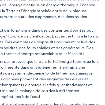
 de l'énergie cinétique en énergie thermique, l'énergie
 la Terre et l'énergie stockée entre deux plaques
raient inclure des diagrammes, des dessins, des
sitif qui fonctionne dans des contraintes données pour
.* [Énoncé de clarification: L'accent est mis à la fois sur
tifs. Des exemples de dispositifs pourraient inclure des
s solaires, des fours solaires et des générateurs. Des
e formes d'énergie renouvelable et l'efficacité.]
ir des preuves que le transfert d'énergie thermique lors
différente dans un système fermé entraîne une
nts du système (deuxième loi de la thermodynamique).
e des données provenant des enquêtes des élèves et
 changements d'énergie à la fois quantitativement et
inclure le mélange de liquides à différentes
empératures à de l'eau.]
objets interagissant à travers des champs électriques ou