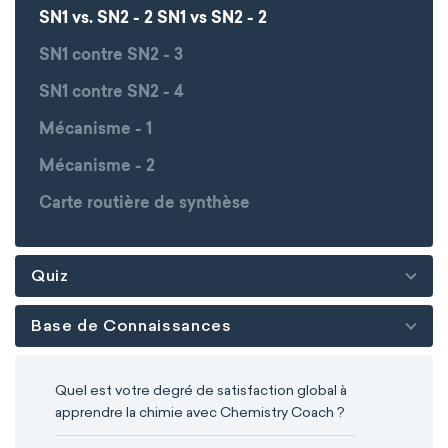
SN1 vs. SN2 - 2 SN1 vs SN2 - 2
SN1 contre SN2 - 3
SN1 contre SN2 - 4
Mécanisme - 1
Mécanisme - 2
Carte routière de synthèse
Quiz
Base de Connaissances
Quel est votre degré de satisfaction global à
apprendre la chimie avec Chemistry Coach ?