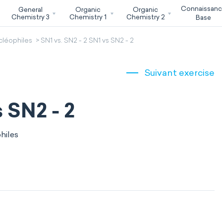
Connaissan
General
Organic
Organic
Chemistry 3
Chemistry 1
Chemistry 2
Base
cléophiles
SN1 vs. SN2 - 2 SN1 vs SN2 - 2
Suivant exercise
s SN2 - 2
hiles