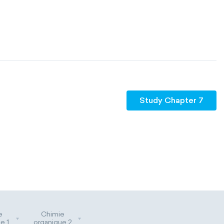
Study Chapter 7
e
Chimie
e 1
organique 2