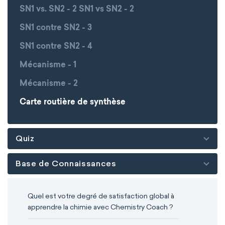
SN1 vs. SN2 - 2 SN1 vs SN2 - 2
SN1 contre SN2 - 3
SN1 contre SN2 - 4
Mécanisme - 1
Mécanisme - 2
Carte routière de synthèse
Quiz
Base de Connaissances
Quel est votre degré de satisfaction global à
apprendre la chimie avec Chemistry Coach ?