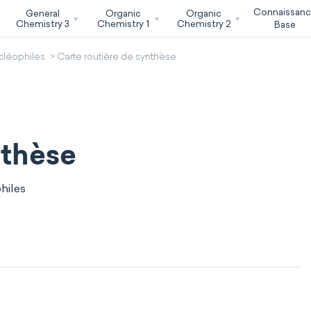
Connaissan
General
Organic
Organic
Chemistry 3
Chemistry 1
Chemistry 2
Base
cléophiles
Carte routière de synthèse
nthèse
hiles