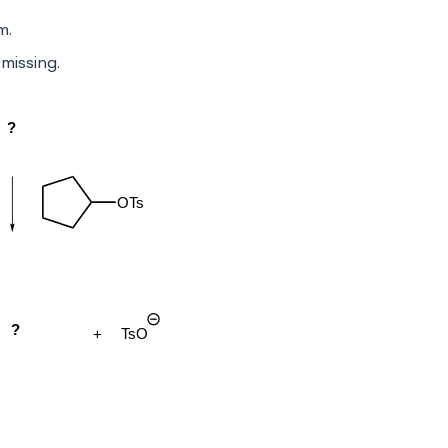
m.
missing.