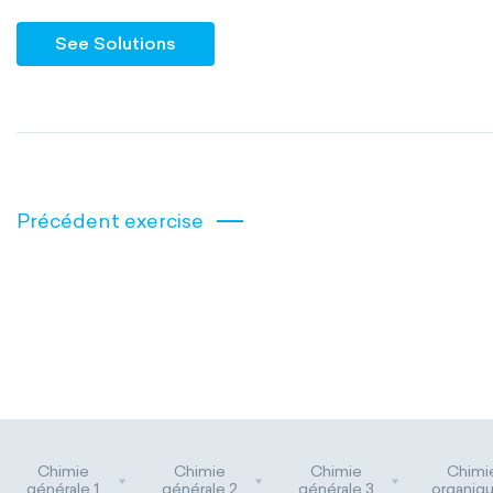
See Solutions
Précédent exercise
Chimie
Chimie
Chimie
Chimi
générale 1
générale 2
générale 3
organiqu