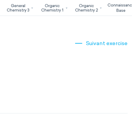
Connaissan
General
Organic
Organic
Chemistry 3
Chemistry 1
Chemistry 2
Base
Suivant exercise