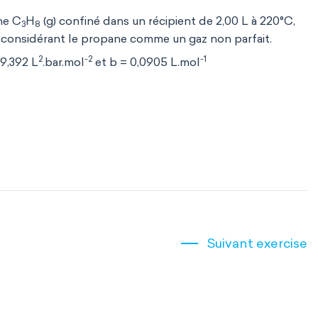
ne C
H
(g) confiné dans un récipient de 2,00 L à 220°C,
3
8
n considérant le propane comme un gaz non parfait.
2
-2
-1
9,392 L
.bar.mol
et b = 0,0905 L.mol
Suivant exercise