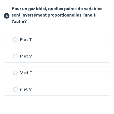
Pour un gaz idéal, quelles paires de variables
4
sont inversément proportionnelles l'une à
l'autre?
P et T
P et V
V et T
n et V