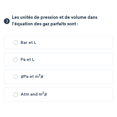
Les unités de pression et de volume dans
3
l'équation des gaz parfaits sont :
Bar et L
Pa et L
3
#
Pa et m
#
3
Atm and m
#