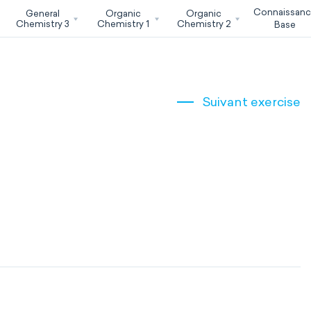
Connaissan
General
Organic
Organic
Chemistry 3
Chemistry 1
Chemistry 2
Base
Suivant exercise