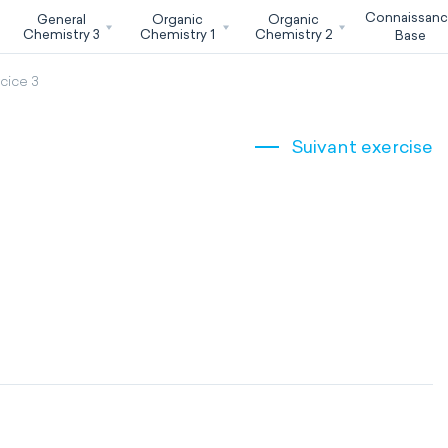
Connaissan
General
Organic
Organic
Chemistry 3
Chemistry 1
Chemistry 2
Base
cice 3
Suivant exercise