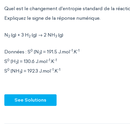
Quel est le changement d'entropie standard de la réactio
Expliquez le signe de la réponse numérique.
N
(g) + 3 H
(g) → 2 NH
(g)
2
2
3
0
-1
-1
Données : S
[N
] = 191.5 J.mol
.K
2
0
-1
-1
S
[H
] = 130.6 J.mol
.K
2
0
-1
-1
S
[NH
] = 192.3 J.mol
.K
3
See Solutions