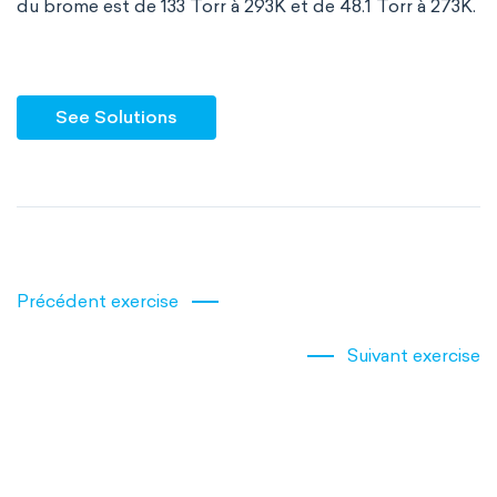
du brome est de 133 Torr à 293K et de 48.1 Torr à 273K.
See Solutions
Précédent exercise
Suivant exercise