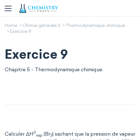
Home
Chimie générale 3
Thermodynamique chimique.
Exercice 9
Exercice 9
Chapitre 5 - Thermodynamique chimique.
0
Calculer ΔH
[Br
] sachant que la pression de vapeur
vap
2