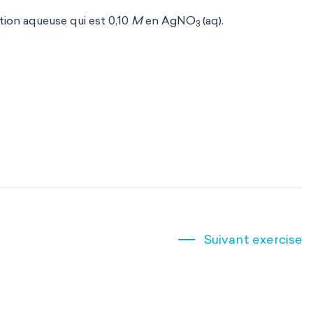
ion aqueuse qui est 0,10
M
en AgNO
(aq).
3
Suivant exercise