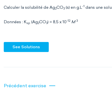
-1
Calculer la solubilité de Ag
CO
(s) en g.L
dans une solut
2
3
-12
3
Données : K
(Ag
CO
) = 8,5 x 10
M
sp
2
3
See Solutions
Précédent exercise