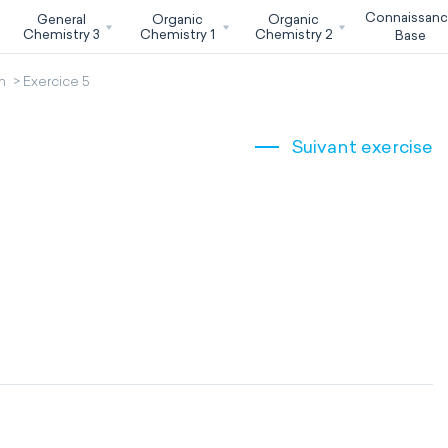
Connaissan
General
Organic
Organic
Chemistry 3
Chemistry 1
Chemistry 2
Base
n
Exercice 5
Suivant exercise