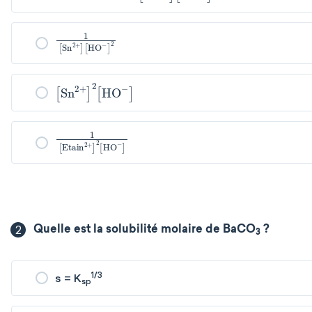
1
2
Sn
2
+
HO
-
Sn
2
+
2
HO
-
1
Etain
2
+
2
HO
-
2
Quelle est la solubilité molaire de BaCO
?
3
1/3
s = K
sp