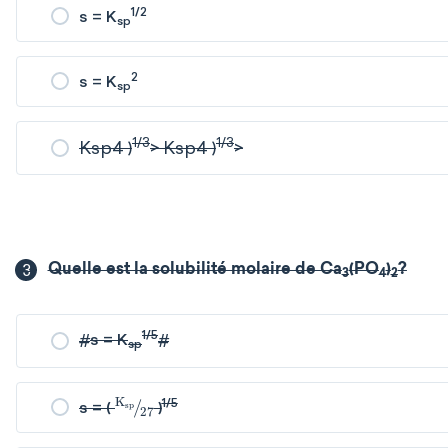
1/2
s = K
sp
2
s = K
sp
1/3
1/3
K
sp
4
)
>
K
sp
4
)
>
3
Quelle est la solubilité molaire de Ca
(PO
)
?
3
4
2
1/5
#
s = K
#
sp
K
sp
27
1/5
s = (
)