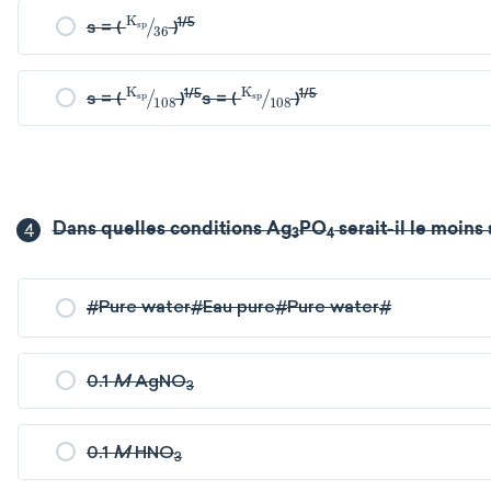
K
sp
36
1/5
s = (
)
K
sp
108
K
sp
108
1/5
1/5
s = (
)
s = (
)
4
Dans quelles conditions Ag
PO
serait-il le moins
3
4
#
Pure water
#
Eau pure
#
Pure water
#
0.1
M
AgNO
3
0.1
M
HNO
3