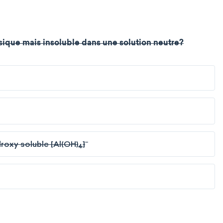
sique mais insoluble dans une solution neutre?
-
roxy soluble [Al(OH)
]
4