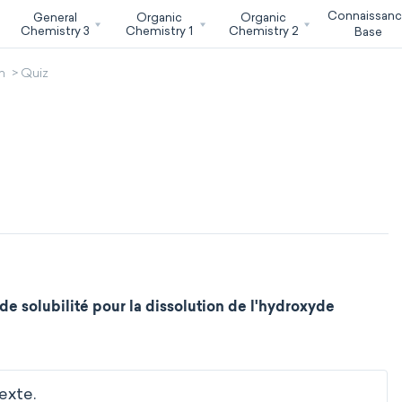
Connaissan
General
Organic
Organic
Chemistry 3
Chemistry 1
Chemistry 2
Base
n
Quiz
de solubilité pour la dissolution de l'hydroxyde
exte.