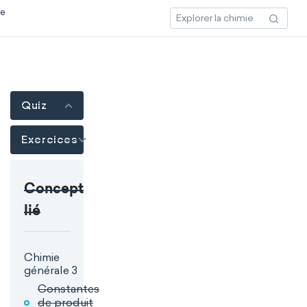
ce
Quiz
Exercices
Concept
lié
Chimie
générale 3
Constantes
de produit