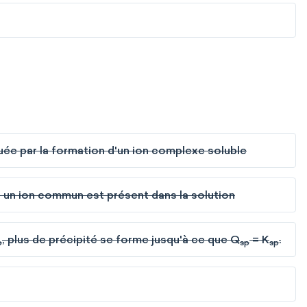
nuée par la formation d'un ion complexe soluble
ue un ion commun est présent dans la solution
, plus de précipité se forme jusqu'à ce que Q
= K
.
p
sp
sp