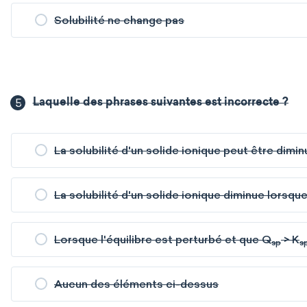
Solubilité ne change pas
5
Laquelle des phrases suivantes est incorrecte ?
La solubilité d'un solide ionique peut être dimi
La solubilité d'un solide ionique diminue lorsq
Lorsque l'équilibre est perturbé et que Q
> K
sp
s
Aucun des éléments ci-dessus