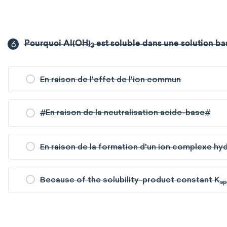
6
Pourquoi Al(OH)
est soluble dans une solution ba
3
En raison de l'effet de l'ion commun
#
En raison de la neutralisation acide-base
#
En raison de la formation d'un ion complexe hyd
Because of the solubility-product constant K
sp