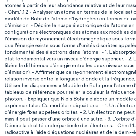
atomes à partir de leur abondance relative et de leur ma
- Chm.1.1.2 - Analyser un atome en termes de la localisati
modèle de Bohr de l'atome d'hydrogène en termes de nive
d'émission. - Décrire le nuage électronique de l'atome en 
configurations électroniques des atomes aux modèles de B
l'émission de rayonnement électromagnétique sous form
que l'énergie existe sous forme d'unités discrètes appelée
fondamental des électrons dans l'atome : - 1. L'absorpti
état fondamental vers un niveau d'énergie supérieur. - 2. L
libère la différence d'énergie entre les deux niveaux s
d'émission). - Affirmer que ce rayonnement électromagn
relation inverse entre la longueur d'onde et la fréquence, e
Utiliser les diagrammes « Modèle de Bohr pour l'atome 
tableaux de référence pour relier la couleur, la fréquence
photon. - Expliquer que Niels Bohr a élaboré un modèle 
expérimentales. Ce modèle indiquait que : - 1. Un élect
d'énergie fixes appelées orbites. - 2. Un électron ne peut n
mais il peut passer d'une orbite à une autre. - 3. L'orbite 
Décrire la dualité onde/particule des électrons. - Chm.1.1
radioactive à l'aide d'équations nucléaires et de la demi-vi