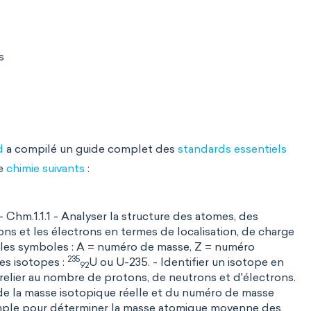
s
d
a compilé un guide complet des
standards essentiels
de
chimie suivants
:
- Chm.1.1.1 - Analyser la structure des atomes, des
rons et les électrons en termes de localisation, de charge
iser les symboles : A = numéro de masse, Z = numéro
235
des isotopes :
U ou U-235. - Identifier un isotope en
92
 relier au nombre de protons, de neutrons et d'électrons.
de la masse isotopique réelle et du numéro de masse
xemple pour déterminer la masse atomique moyenne des