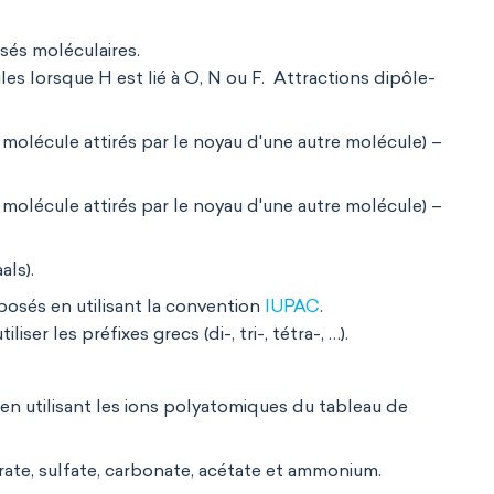
osés moléculaires.
es lorsque H est lié à O, N ou F. Attractions dipôle-
molécule attirés par le noyau d'une autre molécule) –
molécule attirés par le noyau d'une autre molécule) –
als).
posés en utilisant la convention
IUPAC
.
ser les préfixes grecs (di-, tri-, tétra-, …).
 en utilisant les ions polyatomiques du tableau de
itrate, sulfate, carbonate, acétate et ammonium.