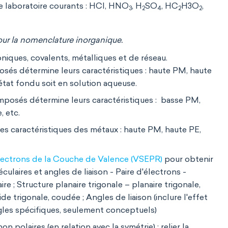
e laboratoire courants : HCl, HNO
, H
SO
, HC
H3O
,
3
2
4
2
2
our la nomenclature inorganique.
iques, covalents, métalliques et de réseau.
osés détermine leurs caractéristiques : haute PM, haute
'état fondu soit en solution aqueuse.
mposés détermine leurs caractéristiques : basse PM,
, etc.
es caractéristiques des métaux : haute PM, haute PE,
Électrons de la Couche de Valence (VSEPR)
pour obtenir
ulaires et angles de liaison - Paire d'électrons -
aire ; Structure planaire trigonale – planaire trigonale,
e trigonale, coudée ; Angles de liaison (inclure l'effet
gles spécifiques, seulement conceptuels)
n polaires (en relation avec la symétrie) ; relier la