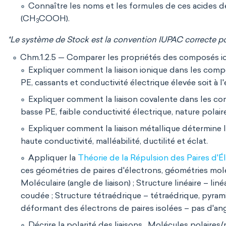
Connaître les noms et les formules de ces acides d
(CH
COOH).
3
*Le système de Stock est la convention IUPAC correcte p
Chm.1.2.5 — Comparer les propriétés des composés ion
Expliquer comment la liaison ionique dans les comp
PE, cassants et conductivité électrique élevée soit à l
Expliquer comment la liaison covalente dans les co
basse PE, faible conductivité électrique, nature polaire
Expliquer comment la liaison métallique détermine l
haute conductivité, malléabilité, ductilité et éclat.
Appliquer la
Théorie de la Répulsion des Paires d'
ces géométries de paires d'électrons, géométries moléc
Moléculaire (angle de liaison) ; Structure linéaire – liné
coudée ; Structure tétraédrique – tétraédrique, pyramid
déformant des électrons de paires isolées – pas d'an
Décrire la polarité des liaisons. Molécules polaires/no