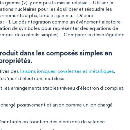
 gamma (⋎), y compris la masse relative. - Utiliser la
tions nucléaires pour les équilibrer et résoudre les
onnements alpha, bêta et gamma. - Décrire
s : - 1. La désintégration comme un événement aléatoire,
lisation de symboles pour représenter des équations de
 compris des calculs simples). - Comparer la désintégration
produit dans les composés simples en
propriétés.
atives des
liaisons ioniques, covalentes et métalliques
.
plus ‘mer’ d'électrons mobiles».
t les arrangements stables (niveau d'électron d complet,
n chargé positivement et anion comme un ion chargé
ésentatifs en fonction des électrons de valence.