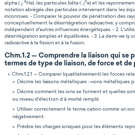
4
0
alpha (
He), les particules bêta (
e) et les rayonnements
2
-1
notation abrégée des particules intervenant dans les équa
inconnues. - Comparer le pouvoir de pénétration des ray
conceptuellement la désintégration radioactive, y compri
indépendant d'autres influences énergétiques. - 2. L'uti
désintégration simples et équilibrées. - 3. La demi-vie (y
radioactive à la fission et à la fusion.
Chm.1.2 — Comprendre la liaison qui se 
termes de type de liaison, de force et de 
Chm.1.2.1 — Comparer (qualitativement) les forces rel
Décrire les liaisons métalliques : «ions métalliques 
Décrire comment les ions se forment et quelles son
ou niveau d'électron d à moitié rempli).
Utiliser correctement le terme cation comme un io
négativement.
Prédire les charges ioniques pour les éléments repr