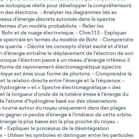
sse isotopique réelle pour développer la compréhension).
on des électrons. - Analyser les diagrammes liés au
aux d'énergie discrets autorisés dans le spectre
termes d'un modèle probabiliste. - Relier les
ohr et de nuage électronique. - Chm.1.1.3 - Expliquer
e spectrale en termes du modèle de Bohr. - Comprendre
s quanta. - Décrire les concepts d'état excité et d'état
on d'énergie entraîne le déplacement de l'électron de son
orsque l'électron passe à un niveau d'énergie inférieur, il
ous forme de rayonnement électromagnétique (spectre
étique est émis sous forme de photons. - Comprendre la
t la relation directe entre l'énergie et la fréquence. -
d'hydrogène » et « Spectre électromagnétique » des
 et la longueur d'onde de la lumière émise à l'énergie du
de l'atome d'hydrogène basé sur des observations
ron tourne autour du noyau uniquement dans des plages
i gagner ni perdre d'énergie à l'intérieur de cette orbite,
d'énergie la plus basse est la plus proche du noyau. -
.4 - Expliquer le processus de la désintégration
e. - Utiliser les symboles et distinguer entre les particules