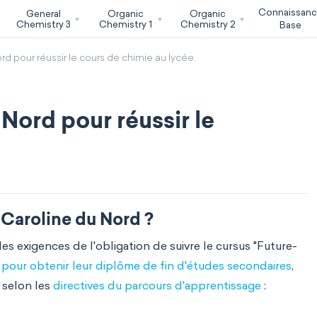
Connaissan
General
Organic
Organic
Chemistry 3
Chemistry 1
Chemistry 2
Base
d pour réussir le cours de chimie au lycée.
Nord pour réussir le
n Caroline du Nord ?
es exigences de l'obligation de suivre le cursus "Future-
s pour obtenir leur diplôme de fin d'études secondaires
,
, selon les
directives du parcours d'apprentissage
: