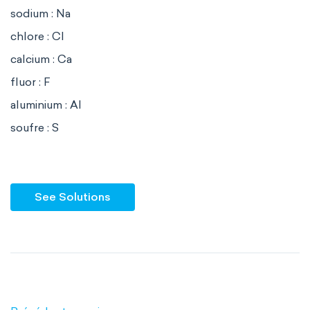
sodium : Na
chlore : Cl
calcium : Ca
fluor : F
aluminium : Al
soufre : S
See Solutions