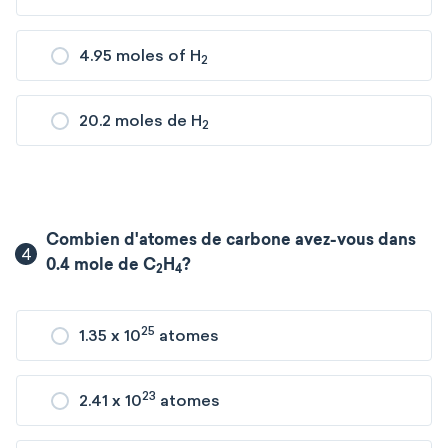
4.95 moles of H
2
20.2 moles de H
2
Combien d'atomes de carbone avez-vous dans
4
0.4 mole de C
H
?
2
4
25
1.35 x 10
atomes
23
2.41 x 10
atomes