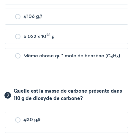
#
106 g
#
23
6,022 x 10
g
Même chose qu'1 mole de benzène (C
H
)
6
6
Quelle est la masse de carbone présente dans
2
110 g de dioxyde de carbone?
#
30 g
#