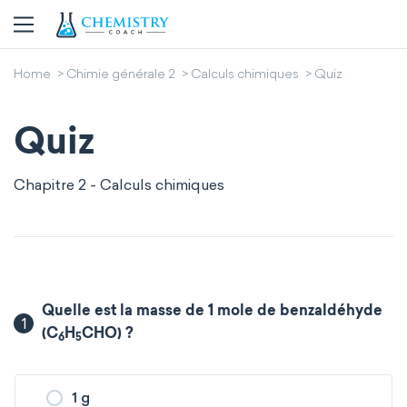
Home
Chimie générale 2
Calculs chimiques
Quiz
Quiz
Chapitre 2 - Calculs chimiques
Quelle est la masse de 1 mole de benzaldéhyde
1
(C
H
CHO) ?
6
5
1 g