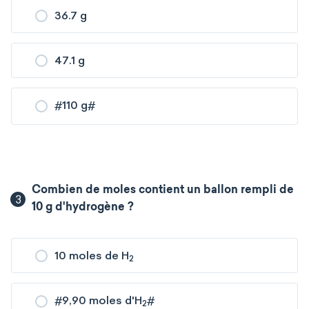
36.7 g
47.1 g
#
110 g
#
Combien de moles contient un ballon rempli de
3
10 g d'hydrogène ?
10 moles de H
2
#
9,90 moles d'H
#
2