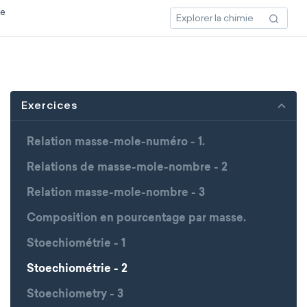
ce
Exercices
Relation masse-mole-numéro - 1.
Relations de masse-mole-nombre - 2
Relation masse-mole-nombre - 3
Composition en pourcentage par masse.
Stoechiométrie - 1
Stoechiométrie - 2
Stoechiometry - 3