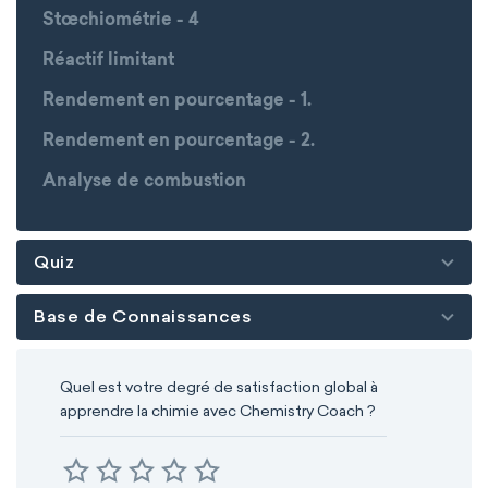
Stœchiométrie - 4
Réactif limitant
Rendement en pourcentage - 1.
Rendement en pourcentage - 2.
Analyse de combustion
Quiz
Base de Connaissances
Quel est votre degré de satisfaction global à
apprendre la chimie avec Chemistry Coach ?