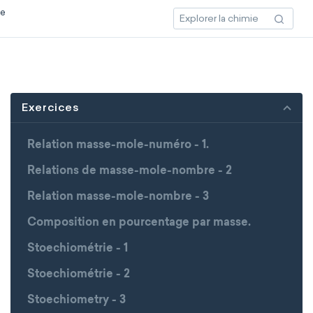
ce
Exercices
Relation masse-mole-numéro - 1.
Relations de masse-mole-nombre - 2
Relation masse-mole-nombre - 3
Composition en pourcentage par masse.
Stoechiométrie - 1
Stoechiométrie - 2
Stoechiometry - 3