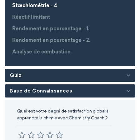
Stœchiométrie - 4
Réactif limitant
Rendement en pourcentage - 1.
Rendement en pourcentage - 2.
Analyse de combustion
Quiz
Base de Connaissances
Quel est votre degré de satisfaction global à
apprendre la chimie avec Chemistry Coach ?