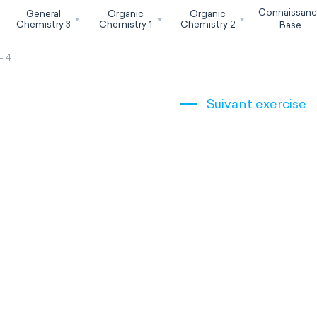
Connaissan
General
Organic
Organic
Chemistry 3
Chemistry 1
Chemistry 2
Base
- 4
Suivant exercise