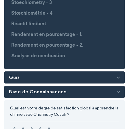
Stoechiometry - 3
Stœchiométrie - 4
Réactif limitant
Rendement en pourcentage - 1.
Rendement en pourcentage - 2.
Analyse de combustion
Quiz
Base de Connaissances
Quel est votre degré de satisfaction global à apprendre la
chimie avec Chemistry Coach ?