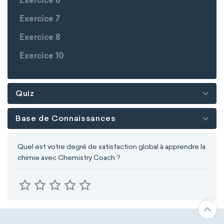
Exercice 6
Exercice 7
Exercice 8
Exercice 10
Quiz
Base de Connaissances
Quel est votre degré de satisfaction global à apprendre la
chimie avec Chemistry Coach ?