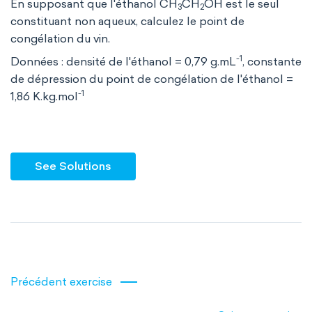
En supposant que l'éthanol CH
CH
OH est le seul
3
2
constituant non aqueux, calculez le point de
congélation du vin.
-1
Données : densité de l'éthanol = 0,79 g.mL
, constante
de dépression du point de congélation de l'éthanol =
-1
1,86 K.kg.mol
See Solutions
Précédent exercise