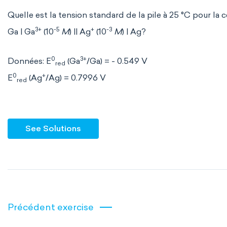
Quelle est la tension standard de la pile à 25 °C pour la c
3+
-5
+
-3
Ga | Ga
(10
M
) || Ag
(10
M
) | Ag?
0
3+
Données: E
(Ga
/Ga) = - 0.549 V
red
0
+
E
(Ag
/Ag) = 0.7996 V
red
See Solutions
Précédent exercise