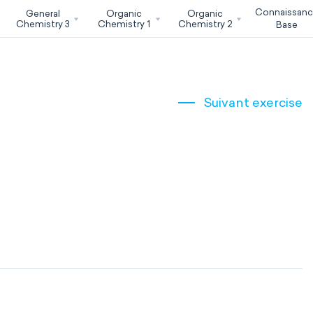
Connaissan
General
Organic
Organic
Chemistry 3
Chemistry 1
Chemistry 2
Base
Suivant exercise