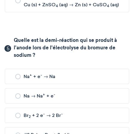
Cu (s) + ZnSO
(aq) → Zn (s) + CuSO
(aq)
4
4
Quelle est la demi-réaction qui se produit à
5
l'anode lors de l'électrolyse du bromure de
sodium ?
+
-
Na
+ e
→ Na
+
-
Na → Na
+ e
-
-
Br
+ 2 e
→ 2 Br
2
-
-