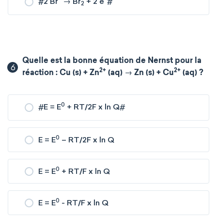
#
2 Br
→ Br
+ 2 e
#
2
Quelle est la bonne équation de Nernst pour la
6
2+
2+
réaction : Cu (s) + Zn
(aq) → Zn (s) + Cu
(aq) ?
0
#
E = E
+ RT/2F x ln Q
#
0
E = E
– RT/2F x ln Q
0
E = E
+ RT/F x ln Q
0
E = E
- RT/F x ln Q