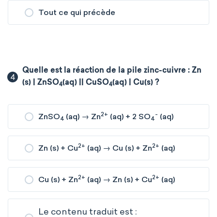
Tout ce qui précède
Quelle est la réaction de la pile zinc-cuivre : Zn
4
(s) | ZnSO
(aq) || CuSO
(aq) | Cu(s) ?
4
4
2+
-
ZnSO
(aq) → Zn
(aq) + 2 SO
(aq)
4
4
2+
2+
Zn (s) + Cu
(aq) → Cu (s) + Zn
(aq)
2+
2+
Cu (s) + Zn
(aq) → Zn (s) + Cu
(aq)
Le contenu traduit est :